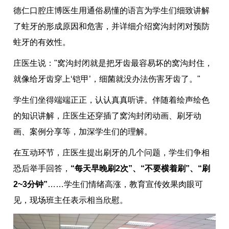
德仁口腔庄博医生用通俗易懂的语言为学生们细致讲解
了蛀牙的形成原因和危害，并详细介绍窝沟封闭对预防
蛀牙的有效性。
庄医生说："窝沟封闭就是把牙齿最容易坏的窝沟封住，
就像给牙齿穿上‘铠甲’，细菌就没办法伤害牙齿了。"
学生们坐得端端正正，认认真真听讲。伴随着绘声绘色
的知识讲解，庄医生还穿插了窝沟封闭动画、刷牙动
画、案例分享等，加深学生们的理解。
在互动环节，庄医生提出刷牙的几个问题，学生们争相
恐后举手回答，
“每天早晚刷2次”、“不要横着刷”、“刷
2~3分钟”
……学生们情绪高涨，教育宣传效果肉眼可
见，现场班主任表示相当欣慰。