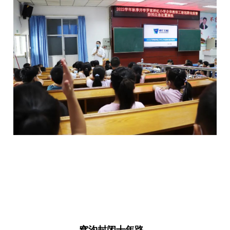
窝沟封闭十年路