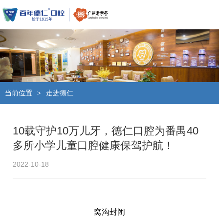
当前位置
走进德仁
>
10载守护10万儿牙，德仁口腔为番禺40
多所小学儿童口腔健康保驾护航！
2022-10-18
窝沟封闭