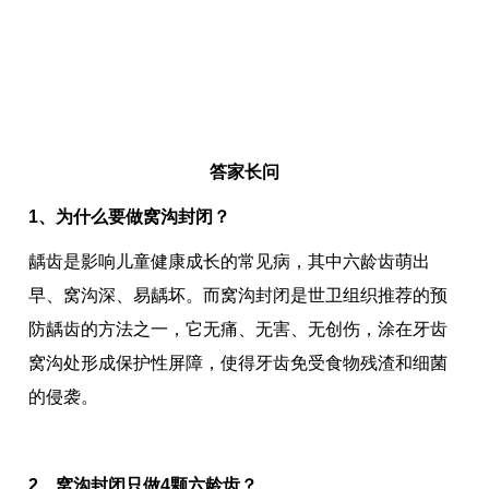
答家长问
1、为什么要做窝沟封闭？
龋齿是影响儿童健康成长的常见病，其中六龄齿萌出
早、窝沟深、易龋坏。而窝沟封闭是世卫组织推荐的预
防龋齿的方法之一，它无痛、无害、无创伤，涂在牙齿
窝沟处形成保护性屏障，使得牙齿免受食物残渣和细菌
的侵袭。
2、窝沟封闭只做4颗六龄齿？