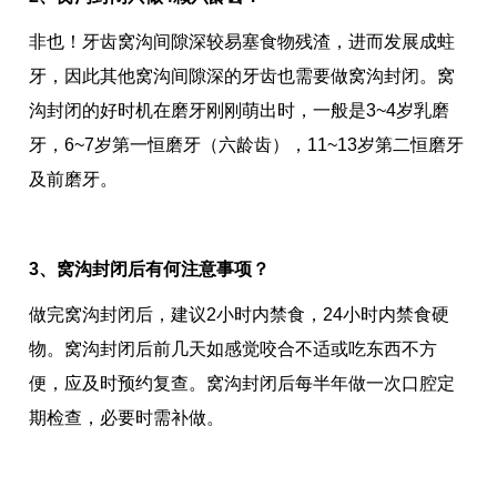
非也！牙齿窝沟间隙深较易塞食物残渣，进而发展成蛀
牙，因此其他窝沟间隙深的牙齿也需要做窝沟封闭。窝
沟封闭的好时机在磨牙刚刚萌出时，一般是3~4岁乳磨
牙，6~7岁第一恒磨牙（六龄齿），11~13岁第二恒磨牙
及前磨牙。
3、窝沟封闭后有何注意事项？
做完窝沟封闭后，建议2小时内禁食，24小时内禁食硬
物。窝沟封闭后前几天如感觉咬合不适或吃东西不方
便，应及时预约复查。窝沟封闭后每半年做一次口腔定
期检查，必要时需补做。