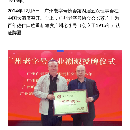
1915
年。
2024
年
12
月
6
日，广州老字号协会第四届五次理事会在
中国大酒店召开。会上，广州老字号协会会长苏广丰为
百年德仁口腔重新颁发广州老字号（创立于
1915
年）认
证牌匾。