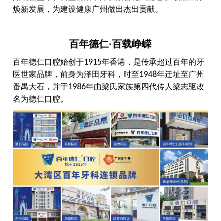
焕新发展，为建设健康广州做出杰出贡献。
百年德仁·百载峥嵘
百年德仁口腔始创于
1915
年香港，是传承超过百年的牙
医世家品牌，前身为泽田牙科，时至
1948
年迁址至广州
番禺大石，并于
1986
年由梁氏家族第四代传人梁志驱改
名为德仁口腔。