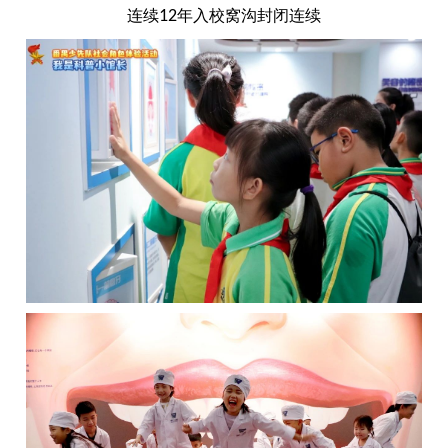
连续
12
年入校窝沟封闭连续